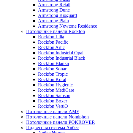
Armstrong Retail
Armstrong Dune
Armstrong Bioguard
Armstrong Plain
Armstrong Newtone Residence
Потолочные панели Rockfon
Rockfon Lilia
Rockfon Pacific
Rockfon Artic
Rockfon Industrial Opal
Rockfon Industrial Black
Rockfon Blanka
Rockfon Sonar
Rockfon Tropic
Rockfon Koral
Rockfon Hygienic
Rockfon MediCare
Rockfon Samson
Rockfon Boxer
Rockfon VertiQ
Потолочные панели AMF
Потолочные панели Nomiphon
Потолочные панели POKROVER
Подвесная система Албес
Албес Norma