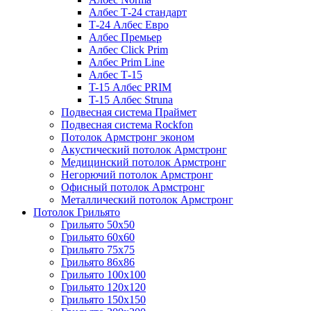
Албес Т-24 стандарт
Т-24 Албес Евро
Албес Премьер
Албес Click Prim
Албес Prim Line
Албес Т-15
T-15 Албес PRIM
T-15 Албес Struna
Подвесная система Праймет
Подвесная система Rockfon
Потолок Армстронг эконом
Акустический потолок Армстронг
Медицинский потолок Армстронг
Негорючий потолок Армстронг
Офисный потолок Армстронг
Металлический потолок Армстронг
Потолок Грильято
Грильято 50х50
Грильято 60х60
Грильято 75х75
Грильято 86х86
Грильято 100х100
Грильято 120х120
Грильято 150х150