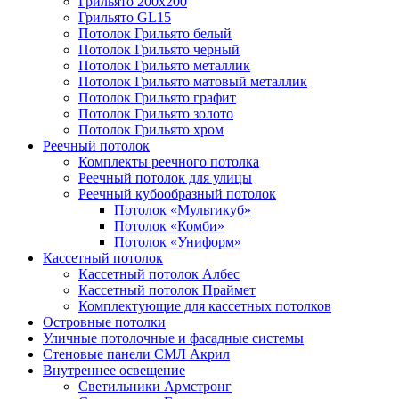
Грильято 200х200
Грильято GL15
Потолок Грильято белый
Потолок Грильято черный
Потолок Грильято металлик
Потолок Грильято матовый металлик
Потолок Грильято графит
Потолок Грильято золото
Потолок Грильято хром
Реечный потолок
Комплекты реечного потолка
Реечный потолок для улицы
Реечный кубообразный потолок
Потолок «Мультикуб»
Потолок «Комби»
Потолок «Униформ»
Кассетный потолок
Кассетный потолок Албес
Кассетный потолок Праймет
Комплектующие для кассетных потолков
Островные потолки
Уличные потолочные и фасадные системы
Стеновые панели СМЛ Акрил
Внутреннее освещение
Светильники Армстронг