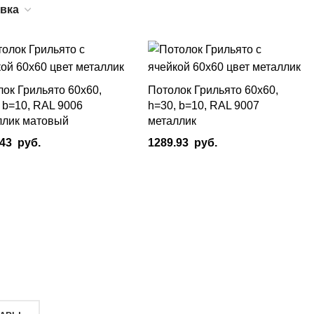
ок Грильято 60х60,
Потолок Грильято 60х60,
 b=10, RAL 9006
h=30, b=10, RAL 9007
ллик матовый
металлик
.43
руб.
1289.93
руб.
зину
В Корзину