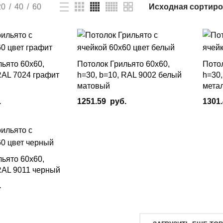
20
40
60
льято 60х60,
Потолок Грильято 60х60,
Потол
RAL 7024 графит
h=30, b=10, RAL 9002 белый
h=30,
матовый
мета
.
1251.59
руб.
1301
В Корзину
В Кор
льято 60х60,
RAL 9011 черный
.