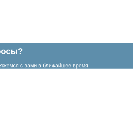
росы?
свяжемся с вами в ближайшее время
КАТЕГОРИИ ТОВАРОВ
ПОПУЛЯРНОЕ
Кассетный потолок
Светильник для Армстронг
Кубообразный потолок
Светильник для Грильято
Потолок Армстронг
Уличный реечный потолок