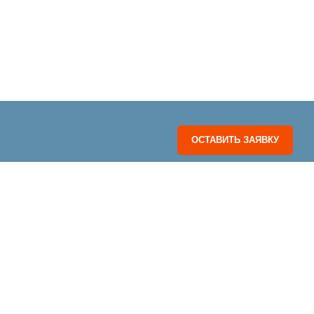
ОСТАВИТЬ ЗАЯВКУ
ДОПОЛНИТЕЛЬНО
ИНФОРМАЦИЯ
Подвесная система Албес
О НАС
Подвесная система PRIMET
БЛОГ
Потолочные Кассеты Албес
КАТАЛОГ