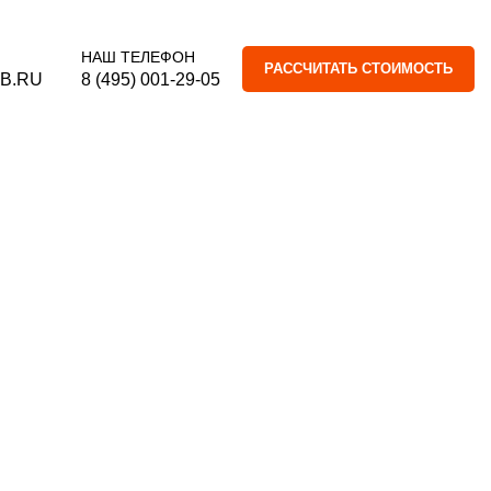
 Регистрация
Способы оплаты товара
Доставка
Гарантии и возврат
НАШ ТЕЛЕФОН
РАССЧИТАТЬ СТОИМОСТЬ
B.RU
8 (495) 001-29-05
0
0.00
руб.
Х120
ГРИЛЬЯТО 150Х150
ГРИЛЬЯТО 200Х200
ПОТОЛОК ГРИЛЬЯТО МАТОВЫЙ МЕТАЛЛИК