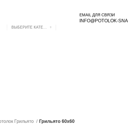
ВКА ПО РОССИИ.
Вход /
EMAIL ДЛЯ СВЯЗИ
INFO@POTOLOK-SNA
ВЫБЕРИТЕ КАТЕГОРИЮ
Калькулятор потолков
Блог
Контакты
Наши работы
ГРИЛЬЯТО 86Х86
ГРИЛЬЯТО 100Х100
ГРИЛЬЯТО 120
ОК ГРИЛЬЯТО ЧЕРНЫЙ
ПОТОЛОК ГРИЛЬЯТО МЕТАЛЛИК
М
ПОТОЛОК ГРИЛЬЯТО ЗОЛОТО
отолок Грильято
Грильято 60х60