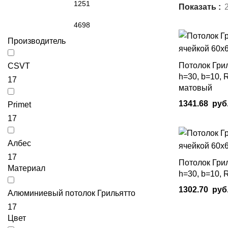
Показать
Производитель
Потолок Гри
CSVT
h=30, b=10, 
17
матовый
1341.68
руб
Primet
17
В Корзину
Албес
17
Потолок Гри
Материал
h=30, b=10, 
1302.70
руб
Алюминиевый потолок Грильятто
В Корзину
17
Цвет