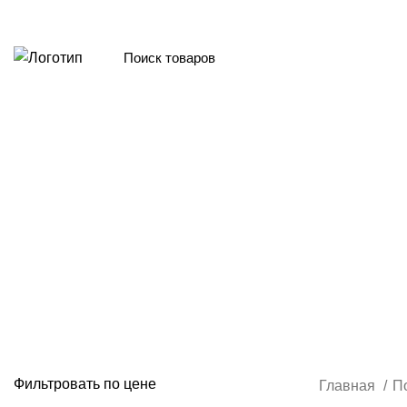
ПРОИЗВОДСТВО, ПРОДАЖА И МОНТАЖ ПОДВЕСНЫХ ПОТОЛКОВ. ДОСТА
Каталог товаров
Главная
Каталог
Грильято 60х60
ГРИЛЬЯТО 50Х50
ГРИЛЬЯТО 60Х60
ГРИЛЬЯТО 75Х75
ГРИЛЬЯТО GL15
ПОТОЛОК ГРИЛЬЯТО БЕЛЫЙ
ПОТОЛ
ПОТОЛОК ГРИЛЬЯТО ГРАФИТ
ПОТОЛОК ГРИЛЬЯТО ХРО
Фильтровать по цене
Главная
П