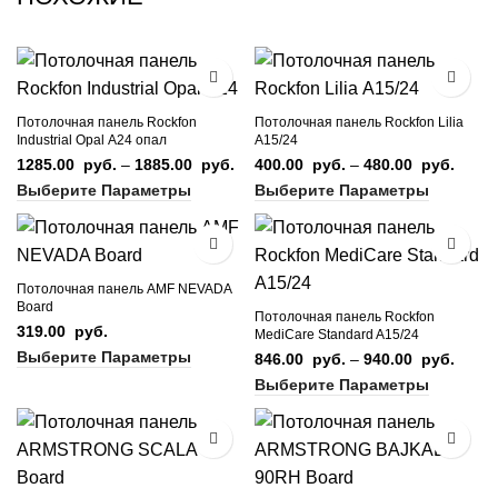
Потолочная панель Rockfon
Потолочная панель Rockfon Lilia
Industrial Opal А24 опал
А15/24
1285.00
руб.
–
1885.00
руб.
Диапазон
400.00
руб.
–
480.00
руб.
Диап
цен:
цен:
Выберите Параметры
Выберите Параметры
1285.00
400.
руб. –
руб. –
1885.00
480.
руб.
руб.
Потолочная панель AMF NEVADA
Board
Потолочная панель Rockfon
319.00
руб.
MediCare Standard A15/24
Выберите Параметры
846.00
руб.
–
940.00
руб.
Диап
цен:
Выберите Параметры
846.
руб. –
940.
руб.